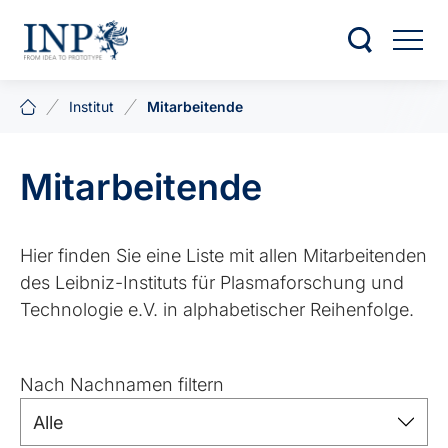
Institut
Mitarbeitende
Mitarbeitende
Hier fin­den Sie ei­ne Lis­te mit al­len Mit­ar­bei­tenden
des Leib­niz-In­sti­tuts für Plas­ma­for­schung und
Tech­no­lo­gie e.V. in al­pha­be­ti­scher Rei­hen­fol­ge.
Nach Nachnamen filtern