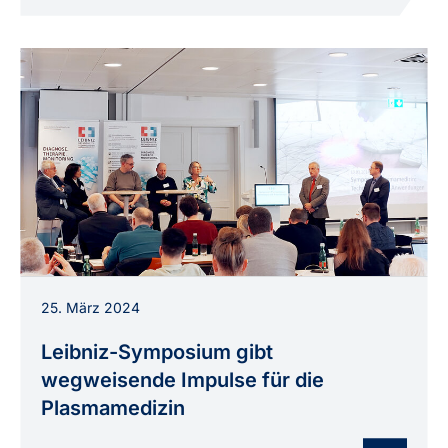
Podiumsdiskussion beim Leibniz-Symposium
25. März 2024
„Plasmamedizin: Technologie und
Anwendungen“ am 13. März 2024 in Berlin.
Leibniz-Symposium gibt
wegweisende Impulse für die
Plasmamedizin