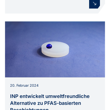
Ultrahydrophobe, PFAS-freie
20. Februar 2024
organosiliziumbasierte Polymerbeschichtung
aus der Plasmatechnologie des INP.
INP entwickelt umweltfreundliche
Alternative zu PFAS-basierten
Beschichtungen