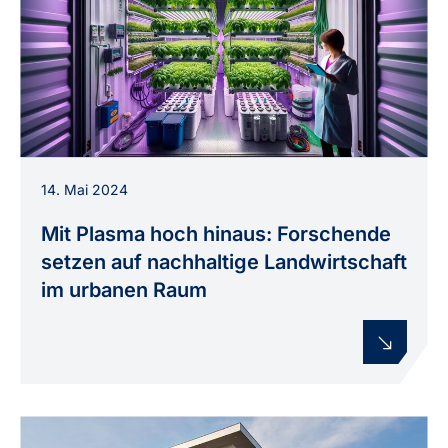
Versuchsaufbau für Vertical Farming in einem
14. Mai 2024
Container, wie er im Projekt „Physics for
Sustainable Vertical Farming“ zur Erforschung
Mit Plasma hoch hinaus: Forschende
plasma-gestützter Anbaumethoden genutzt
setzen auf nachhaltige Landwirtschaft
wird. KI-generiertes Bild
im urbanen Raum