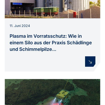
Getreidesiloanlage, wie sie im Projekt BIG
11. Juni 2024
STORAGE für die Untersuchung plasma-basierter
Schädlings- und Schimmelbekämpfung genutzt
Plasma im Vorratsschutz: Wie in
wird.
einem Silo aus der Praxis Schädlinge
und Schimmelpilze...