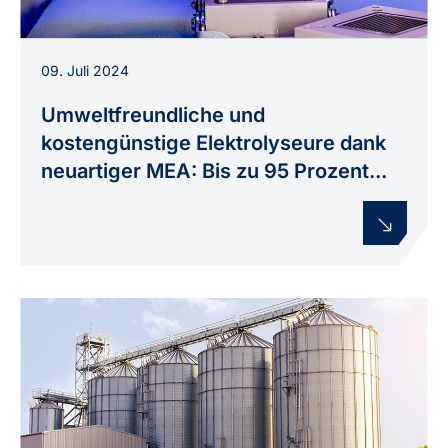
Am INP entwickelte Membran-Elektroden-
09. Juli 2024
Anordnung für Elektrolyseure während der
Handhabung im Labor.
Umweltfreundliche und
kostengünstige Elektrolyseure dank
neuartiger MEA: Bis zu 95 Prozent...