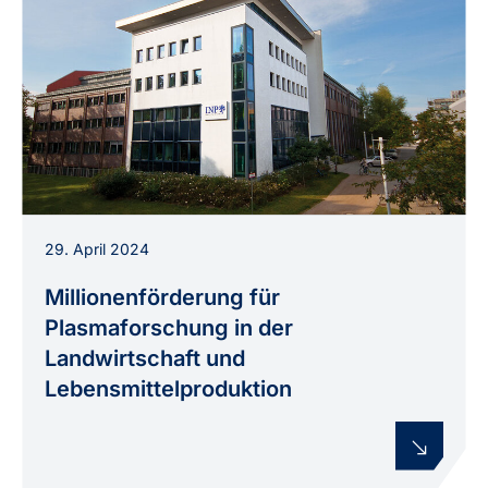
Institutsgebäude des Leibniz-Instituts für
29. April 2024
Plasmaforschung und Technologie (INP) in
Greifswald.
Millionenförderung für
Plasmaforschung in der
Landwirtschaft und
Lebensmittelproduktion