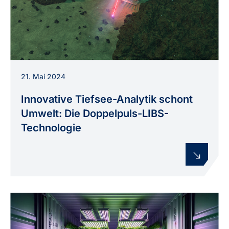
Illustration eines Tauchroboters, der mittels
21. Mai 2024
Laser-induzierten Plasmaspektroskopie (LIBS)
die umweltschonende Analyse von Materialien
Innovative Tiefsee-Analytik schont
in der Tiefsee ermöglicht. Illustration: INP
Umwelt: Die Doppelpuls-LIBS-
Technologie