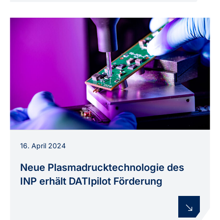
Plasma-Printing am INP: Präzise Bearbeitung
16. April 2024
elektronischer Bauteile mit einer
mikroatmosphärischen Plasmaprozessquelle.
Neue Plasmadrucktechnologie des
INP erhält DATIpilot Förderung