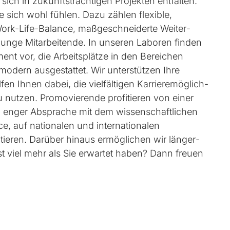
ch in zukunfts­trächtigen Projekten entfalten.
 sich wohl fühlen. Dazu zählen flexible,
 Work-Life-Balance, maß­geschneiderte Weiter­
unge Mit­arbeitende. In unseren Laboren finden
ment vor, die Arbeits­plätze in den Bereichen
­modern ausgestattet. Wir unterstützen Ihre
 Ihnen dabei, die vielfältigen Karriere­möglich­
u nutzen. Promo­vierende profitieren von einer
 in enger Absprache mit dem wissen­schaftlichen
nce, auf nationalen und internationalen
tieren. Darüber hinaus ermöglichen wir länger­
 ist viel mehr als Sie erwartet haben? Dann freuen