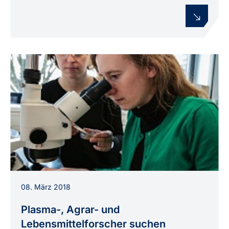
Henrike Brust (r.) und Nicola Wannicke (l.)
08. März 2018
analysieren Saatgutproben im Rahmen des
Projekts „Physics for Food“.
Plasma-, Agrar- und
Lebensmittelforscher suchen