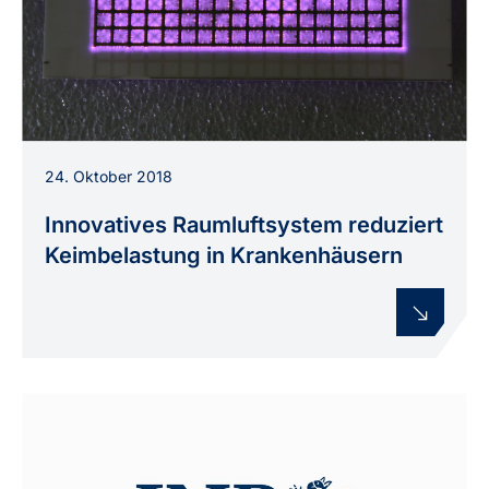
Modul mit dielektrisch behinderten Entladungen
24. Oktober 2018
(INP/Eric Timmermann)
Innovatives Raumluftsystem reduziert
Keimbelastung in Krankenhäusern