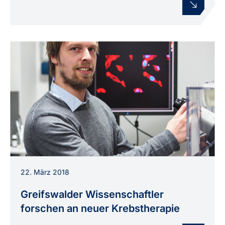
Sander Bekeschus, Leiter der INP-
22. März 2018
Forschergruppe „Plasma-Redox-Effekte“.
Greifswalder Wissenschaftler
forschen an neuer Krebstherapie