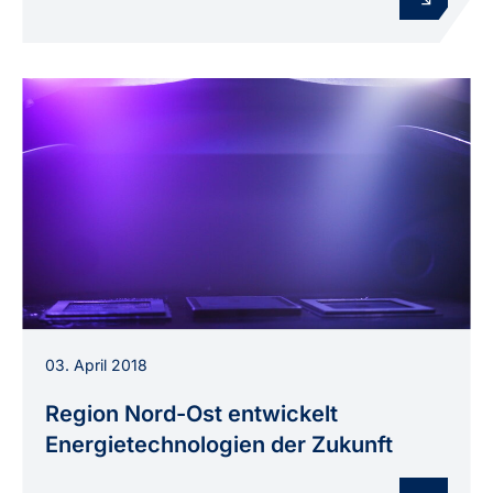
Keramische Dünnschichtabscheidung im
03. April 2018
Plasmareaktor – ein Verfahren für neue
Membranmaterialien im CAMPFIRE-Projekt.
Region Nord-Ost entwickelt
Energietechnologien der Zukunft