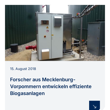
Das Bild zeigt die vom Neubrandenburger
15. August 2018
Unternehmen PRE Power Recycling
Energyservice bereits produzierte "Wave-Box",
Forscher aus Mecklenburg-
die an eine Biogasanlage angeschlossen ist.
Vorpommern entwickeln effiziente
Biogasanlagen