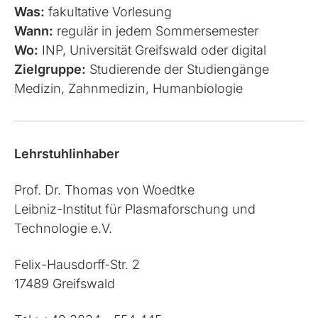
Was:
fakultative Vorlesung
Wann:
regulär in jedem Sommer­semester
Wo:
INP, Universität Greifswald oder digital
Zielgruppe:
Studierende der Studien­gänge
Medizin, Zahn­medizin, Human­biologie
Lehrstuhlinhaber
Prof. Dr. Thomas von Woedtke
Leibniz-Institut für Plasma­forschung und
Techno­logie e.V.
Felix-Hausdorff-Str. 2
17489 Greifswald