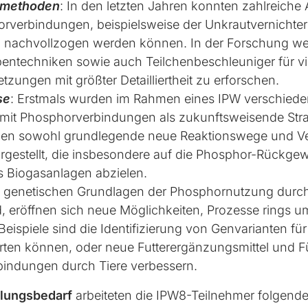
smethoden
: In den letzten Jahren konnten zahlreich
rverbindungen, beispielsweise der Unkrautvernichter
nachvollzogen werden können. In der Forschung wer
entechniken sowie auch Teilchenbeschleuniger für vie
ngen mit größter Detailliertheit zu erforschen.
se
: Erstmals wurden im Rahmen eines IPW verschiede
mit Phosphorverbindungen als zukunftsweisende Stra
rden sowohl grundlegende neue Reaktionswege und Ve
rgestellt, die insbesondere auf die Phosphor-Rückg
s Biogasanlagen abzielen.
e genetischen Grundlagen der Phosphornutzung durch
 eröffnen sich neue Möglichkeiten, Prozesse rings
eispiele sind die Identifizierung von Genvarianten f
erten können, oder neue Futterergänzungsmittel und Fü
indungen durch Tiere verbessern.
lungsbedarf
arbeiteten die IPW8-Teilnehmer folgende