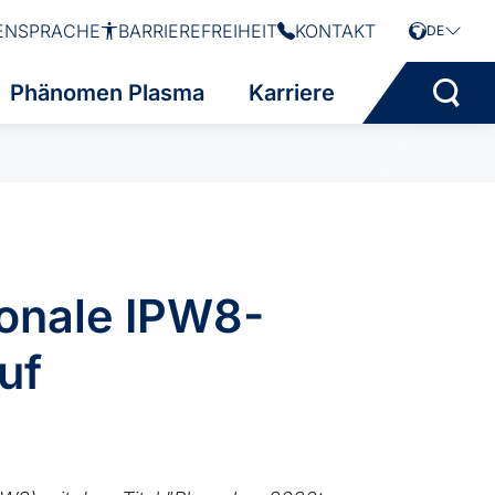
ENSPRACHE
BARRIEREFREIHEIT
KONTAKT
DE
Phänomen Plasma
Karriere
ionale IPW8-
uf