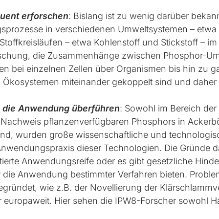
ent erforschen
: Bislang ist zu wenig darüber bek
prozesse in verschiedenen Umweltsystemen – etwa 
Stoffkreisläufen – etwa Kohlenstoff und Stickstoff – 
orschung, die Zusammenhänge zwischen Phosphor-Um
en bei einzelnen Zellen über Organismen bis hin zu g
in Ökosystemen miteinander gekoppelt sind und daher
n die Anwendung überführen
: Sowohl im Bereich de
chweis pflanzenverfügbaren Phosphors in Ackerböd
sind, wurden große wissenschaftliche und technologisc
 Anwendungspraxis dieser Technologien. Die Gründe da
tierte Anwendungsreife oder es gibt gesetzliche Hinde
 die Anwendung bestimmter Verfahren bieten. Problem
gründet, wie z.B. der Novellierung der Klärschlamm
europaweit. Hier sehen die IPW8-Forscher sowohl Ha