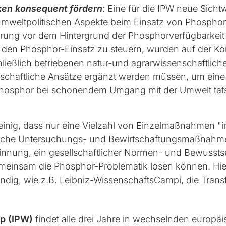
en konsequent fördern
: Eine für die IPW neue Sich
umweltpolitischen Aspekte beim Einsatz von Phosphor
rung vor dem Hintergrund der Phosphorverfügbarkeit 
v den Phosphor-Einsatz zu steuern, wurden auf der Kon
schließlich betriebenen natur-und agrarwissenschaftli
nschaftliche Ansätze ergänzt werden müssen, um ein
osphor bei schonendem Umgang mit der Umwelt tatsäc
 einig, dass nur eine Vielzahl von Einzelmaßnahmen "i
haftliche Untersuchungs- und Bewirtschaftungsmaßnah
nnung, ein gesellschaftlicher Normen- und Bewusst
meinsam die Phosphor-Problematik lösen können. Hier
dig, wie z.B. Leibniz-WissenschaftsCampi, die Trans
p (IPW)
findet alle drei Jahre in wechselnden europä