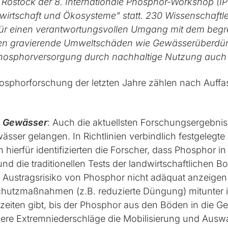
n Rostock der 8. Internationale Phosphor-Workshop (I
rtschaft und Ökosysteme" statt. 230 Wissenschaftler 
 für einen verantwortungsvollen Umgang mit dem begr
einen gravierende Umweltschäden wie Gewässerüber
 Phosphorversorgung durch nachhaltige Nutzung auch i
hosphorforschung der letzten Jahre zählen nach Auff
n Gewässer
: Auch die aktuellsten Forschungsergebni
sser gelangen. In Richtlinien verbindlich festgelegt
n hierfür identifizierten die Forscher, dass Phosphor 
 und die traditionellen Tests der landwirtschaftlichen
 Austragsrisiko von Phosphor nicht adäquat anzeig
chutzmaßnahmen (z.B. reduzierte Düngung) mitunter 
zeiten gibt, bis der Phosphor aus den Böden in die Ge
gere Extremniederschläge die Mobilisierung und Aus