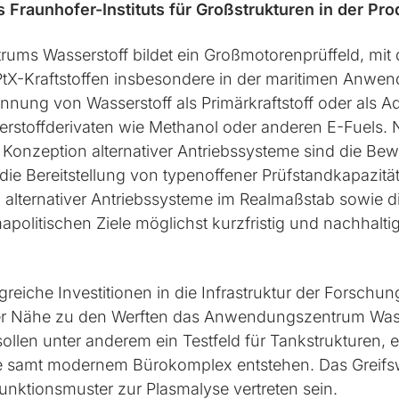
raunhofer-Instituts für Großstrukturen in der Pro
ms Wasserstoff bildet ein Großmotorenprüffeld, mit 
 PtX-Kraftstoffen insbesondere in der maritimen Anwe
nnung von Wasserstoff als Primärkraftstoff oder als A
erstoffderivaten wie Methanol oder anderen E-Fuels.
r Konzeption alternativer Antriebssysteme sind die Be
ie Bereitstellung von typenoffener Prüfstandkapazität
lternativer Antriebssysteme im Realmaßstab sowie di
politischen Ziele möglichst kurzfristig und nachhaltig 
iche Investitionen in die Infrastruktur der Forschun
ter Nähe zu den Werften das Anwendungszentrum Wasse
ollen unter anderem ein Testfeld für Tankstrukturen, e
le samt modernem Bürokomplex entstehen. Das Greifsw
ktionsmuster zur Plasmalyse vertreten sein.