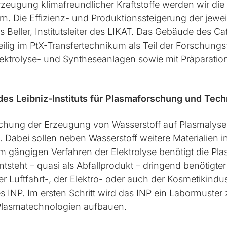
rzeugung klimafreundlicher Kraftstoffe werden wir die 
fern. Die Effizienz- und Produktionssteigerung der jew
ias Beller, Institutsleiter des LIKAT. Das Gebäude des C
anteilig im PtX-Transfertechnikum als Teil der Forschun
ektrolyse- und Syntheseanlagen sowie mit Präparation
s Leibniz-Instituts für Plasmaforschung und Tech
rschung der Erzeugung von Wasserstoff auf Plasmalyse
Dabei sollen neben Wasserstoff weitere Materialien in
m gängigen Verfahren der Elektrolyse benötigt die Pla
tsteht – quasi als Abfallprodukt – dringend benötigter
r Luftfahrt-, der Elektro- oder auch der Kosmetikindu
des INP. Im ersten Schritt wird das INP ein Labormuster
n Plasmatechnologien aufbauen.