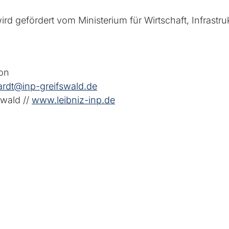
d gefördert vom Ministerium für Wirtschaft, Infrastru
ion
ardt@inp-greifswald.de
swald //
www.leibniz-inp.de