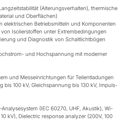
g­zeit­sta­bi­lität (Al­te­rungs­ver­hal­ten), ther­mi­sche
a­te­ri­al und Oberflächen)
on elek­tri­schen Be­triebs­mit­teln und Kom­po­nen­ten
von Iso­lier­stof­fen un­ter Ex­trem­be­din­gun­gen
l­lie­rung und Dia­gnos­tik von Schalt­lichtbögen
r Hoch­strom- und Hoch­span­nung mit mo­der­ner
tem und Mess­ein­rich­tun­gen für Tei­l­ent­la­dun­gen
g bis 100 kV, Gleich­span­nung bis 130 kV, Im­puls­
gs-Ana­ly­se­sys­tem (IEC 60270, UHF, Akus­tik), Wi­
 kV), Dielectric re­s­pon­se ana­ly­zer (200V, 100