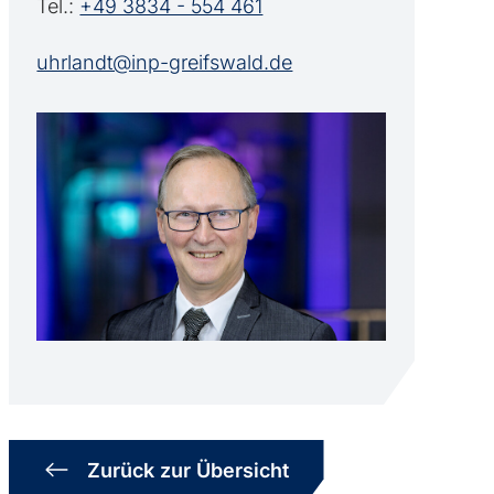
Tel.:
+49 3834 - 554 461
uhrlandt@inp-greifswald.de
Zurück zur Übersicht