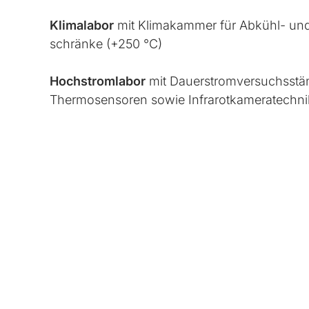
Kli­ma­la­bor
mit Kli­ma­kam­mer für Abkühl- un
schränke (+250 °C)
Hoch­strom­la­bor
mit Dau­er­strom­ver­suchsstän
Ther­mo­sen­so­ren so­wie In­fra­rot­ka­me­ra­tech­n