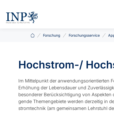
Forschung
Forschungsservice
App
Hochstrom-/ Hoch
Im Mit­tel­punkt der an­wen­dungs­ori­en­tier­ten 
Erhöhung der Le­bens­dau­er und Zu­verlässig­keit
be­son­de­rer Berück­sich­ti­gung von As­pek­ten d
gen­de The­men­ge­bie­te wer­den der­zei­tig i
strom­tech­nik (am ge­mein­sa­men Lehr­stuhl der U