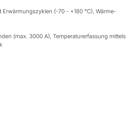
d Erwärmungs­zy­klen (-70 - +180 °C), Wärme­
den (max. 3000 A), Tem­pe­ra­tur­er­fas­sung mit­tels
ik