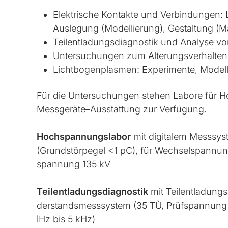
Elek­tri­sche Kon­tak­te und Ver­bin­dun­gen: Lan
Aus­le­gung (Mo­del­lie­rung), Ge­stal­tung (M
Tei­l­ent­la­dungs­dia­gnos­tik und Ana­ly­se v
Un­ter­su­chun­gen zum Al­te­rungs­ver­hal­ten 
Licht­bo­gen­plas­men: Ex­pe­ri­men­te, Mo­de
Für die Un­ter­su­chun­gen ste­hen La­bo­re fü
Mess­geräte–Aus­stat­tung zur Verfügung.
Hoch­span­nungs­la­bor
mit di­gi­ta­lem Mess­sys­
(Grundstörpe­gel <1 pC), für Wech­sel­span­nun
span­nung 135 kV
Tei­l­ent­la­dungs­dia­gnos­tik
mit Tei­l­ent­la­dun
der­stands­mess­sys­tem (35 TÙ, Prüfspan­nung 10
ìHz bis 5 kHz)