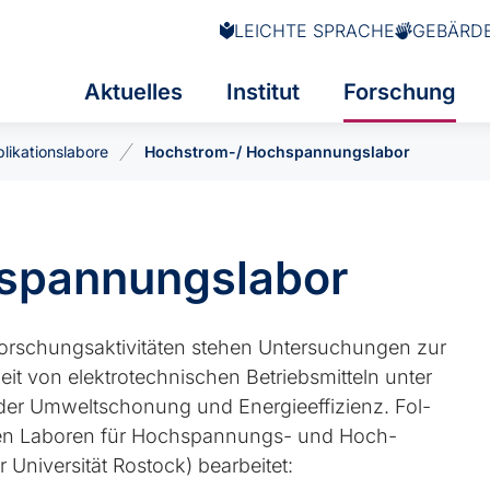
LEICHTE SPRACHE
GEBÄRD
Aktuelles
Institut
Forschung
likationslabore
Hochstrom-/ Hochspannungslabor
spannungslabor
For­schungs­ak­ti­vitäten ste­hen Un­ter­su­chun­gen zur
 von elek­tro­tech­ni­schen Be­triebs­mit­teln un­ter
er Um­welt­scho­nung und En­er­gie­ef­fi­zi­enz. Fol­
n den La­bo­ren für Hoch­span­nungs- und Hoch­
ni­ver­sität Ros­tock) be­ar­bei­tet: