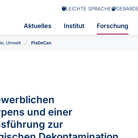
LEICHTE SPRACHE
GEBÄRD
Aktuelles
Institut
Forschung
ie, Umwelt
PlaDeCan
ewerblichen
ypens und einer
essführung zur
ogischen Dekontamination