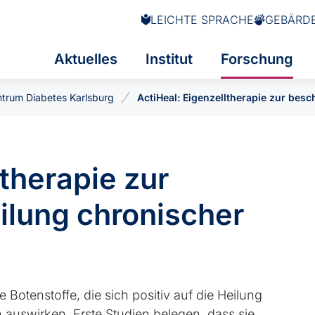
LEICHTE SPRACHE
GEBÄRD
Aktuelles
Institut
Forschung
trum Diabetes Karlsburg
ActiHeal: Eigenzelltherapie zur be
ltherapie zur
ilung chronischer
Botenstoffe, die sich positiv auf die Heilung
uswirken. Erste Studien belegen, dass sie