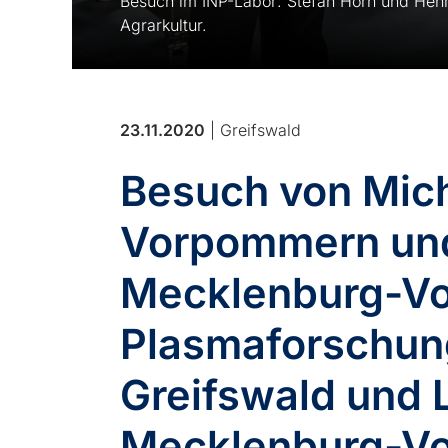
Besuch im INP-Labor: Stefan Horn und Henr
Agrarkultur.
23.11.2020
| Greifswald
Besuch von Mich
Vorpommern und
Mecklenburg-Vor
Plasmaforschung
Greifswald und 
Mecklenburg-V