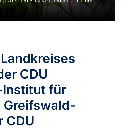
hung zu kalten Plasmaanwendungen in der
 Landkreises
der CDU
nstitut für
 Greifswald-
er CDU