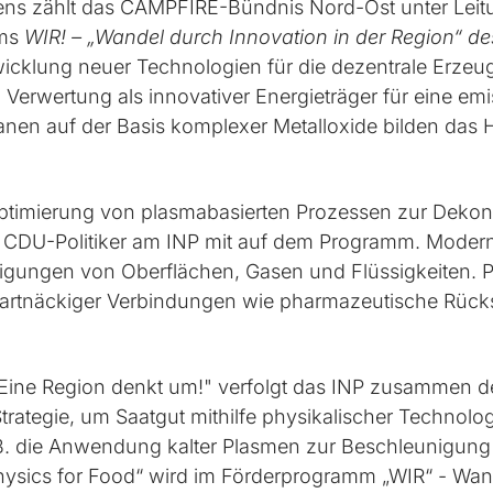
bens zählt das CAMPFIRE-Bündnis Nord-Ost unter Leitu
ms
WIR! – „Wandel durch Innovation in der Region“ de
ntwicklung neuer Technologien für die dezentrale Er
erwertung als innovativer Energieträger für eine emiss
en auf der Basis komplexer Metalloxide bilden das 
Optimierung von plasmabasierten Prozessen zur Dekon
 CDU-Politiker am INP mit auf dem Programm. Moder
igungen von Oberflächen, Gasen und Flüssigkeiten. 
artnäckiger Verbindungen wie pharmazeutische Rück
 Eine Region denkt um!" verfolgt das INP zusammen
Strategie, um Saatgut mithilfe physikalischer Technolo
.B. die Anwendung kalter Plasmen zur Beschleunigu
hysics for Food“ wird im Förderprogramm „WIR“ - Wand