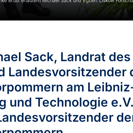
ike Brust erläutern Michael Sack und Egbert Liskow Forsc
ael Sack, Landrat des
 Landesvorsitzender 
pommern am Leibniz-I
 und Technologie e.V.
Landesvorsitzender d
orpommern