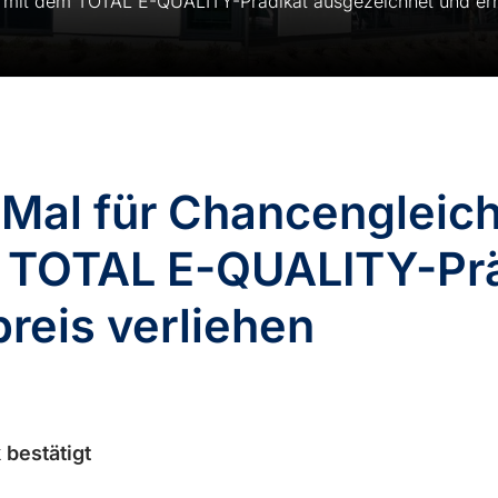
l mit dem TOTAL E-QUALITY-Prädikat ausgezeichnet und er
 Mal für Chancengleich
– TOTAL E-QUALITY-Prä
reis verliehen
 bestätigt