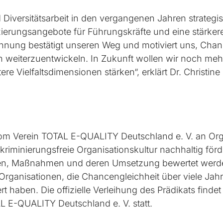
 Diversitätsarbeit in den vergangenen Jahren strategi
zierungsangebote für Führungskräfte und eine stärkere
hnung bestätigt unseren Weg und motiviert uns, Chan
ch weiterzuentwickeln. In Zukunft wollen wir noch meh
re Vielfaltsdimensionen stärken“, erklärt Dr. Christin
m Verein TOTAL E-QUALITY Deutschland e. V. an Org
skriminierungsfreie Organisationskultur nachhaltig fö
en, Maßnahmen und deren Umsetzung bewertet werden
rganisationen, die Chancengleichheit über viele Jahr
t haben. Die offizielle Verleihung des Prädikats finde
 E-QUALITY Deutschland e. V. statt.