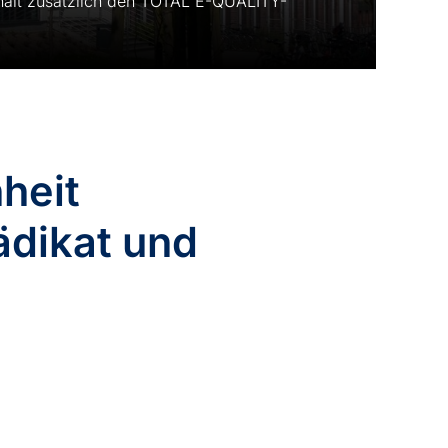
hält zusätzlich den TOTAL E-QUALITY-
heit
dikat und