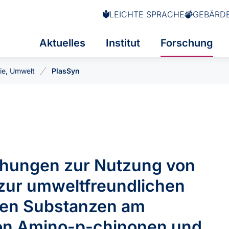
LEICHTE SPRACHE
GEBÄRD
Aktuelles
Institut
Forschung
ie, Umwelt
PlasSyn
hungen zur Nutzung von
zur umweltfreundlichen
hen Substanzen am
von Amino-p-chinonen und