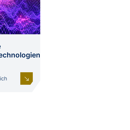
e
echnologien
ich