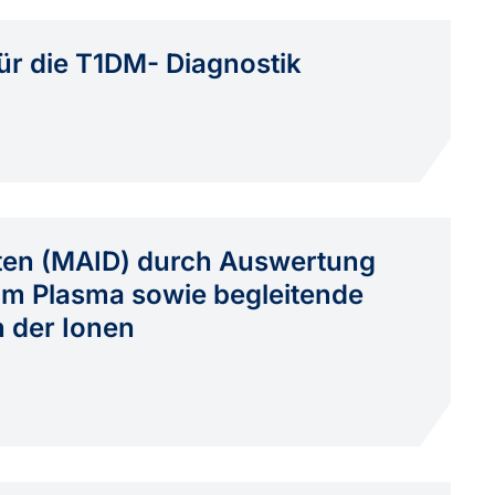
ür die T1DM- Diagnostik
ten (MAID) durch Auswertung
im Plasma sowie begleitende
n der Ionen